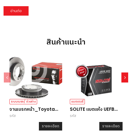
อ่านต่อ
สินค้าแนะนำ
ระบบเบรก/ ช่วงล่าง
แบตเตอรี่
จานเบรกหน้า_Toyota
SOLITE แบตแห้ง UEFB
รหัส
รหัส
ร
Vigo/ Fortuner/ Revo
N55L B24
รายละเอียด
รายละเอียด