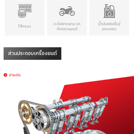
อะไหล่ทดแทน รถ
น้ำมันหล่อลื่น/
ไส้กรอง
จักรยานยนต์
ของเหลว
ส่วนประกอบเครื่องยนต์
อ่านต่อ