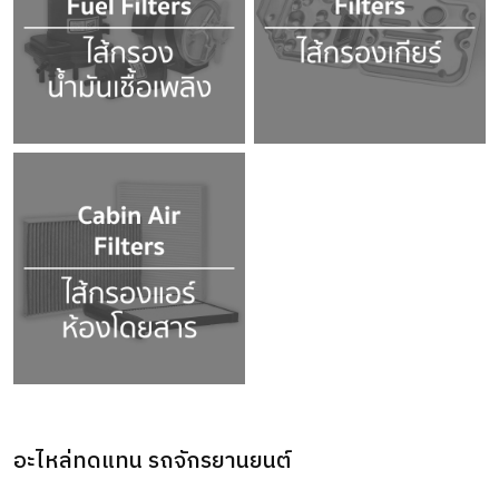
อะไหล่ทดแทน รถจักรยานยนต์