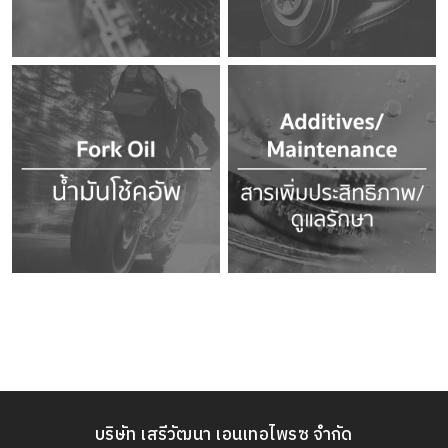
บริษัท เสรีวัฒนา เอนเทอไพรซ จำกัด