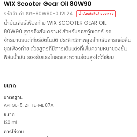
WIX Scooter Gear Oil 80W90
รหัสสินค้า SG-80W90-0.12L24
น้ำมันหล่อลื่น/ ของเหลว
น้ำมันเกียร์เฟืองท้าย
WIX SCOOTER GEAR OIL
80W90
สูตรกึ่งสังเคราะห์
สำหรับรถสกู๊ตเตอร์
รถ
จักรยานยนต์เกียร์อัตโนมัติ
ประสิทธิภาพสูงสำหรับการหล่อลื่น
ชุดเฟืองท้าย
ด้วยสูตรที่มีสารเติมแต่งที่เพิ่มความหนาของชั้น
ฟิล์มน้ำมัน
รองรับแรงโหลดและความร้อนสูงได้ดีเยี่ยม
ขนาด
มาตรฐาน
API GL-5, ZF TE-ML 07A
ขนาด
120 ml
การใช้งาน