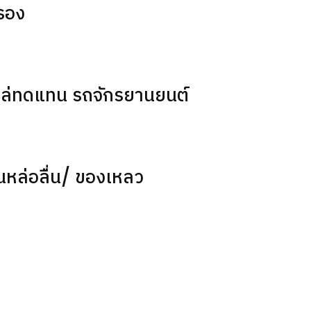
รอง
หล่ทดแทน รถจักรยานยนต์
ันหล่อลื่น/ ของเหลว