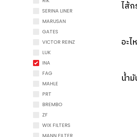
RIK
ไส้ก
SERINA LINER
MARUSAN
GATES
อะไ
VICTOR REINZ
LUK
INA
FAG
น้ำม
MAHLE
PRT
BREMBO
ZF
WIX FILTERS
MANN FILTER