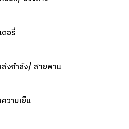
ตอรี่
บส่งกำลัง/ สายพาน
บความเย็น