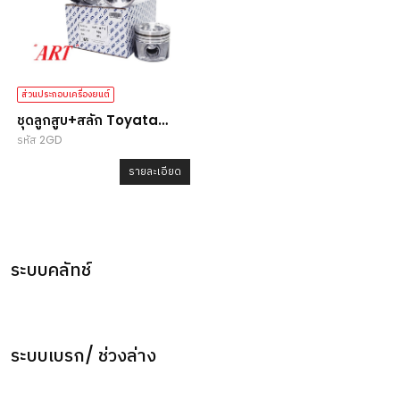
ส่วนประกอบเครื่องยนต์
ชุดลูกสูบ+สลัก Toyata
รหัส 2GD
Revo 2.4 (2GD-FTV) ไซส์
STD
รายละเอียด
ระบบคลัทช์
ระบบเบรก/ ช่วงล่าง