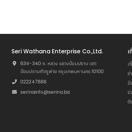
Seri Wathana Enterprise Co.,Ltd.
เก
634-340 ถ. หลวง แขวงป้อมปราบ เขต
เก
ป้อมปราบศัตรูพ่าย กรุงเทพมหานคร 10100
ข
022247888
มี
serinainfo@serina.biz
ร่
ติ