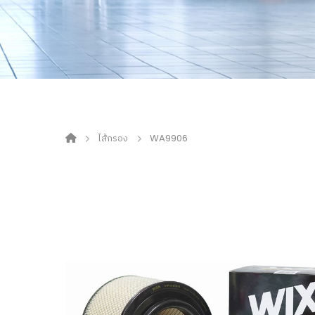
ไส้กรอง
WA9906