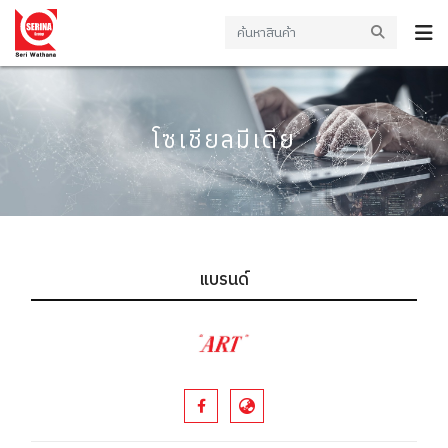
โซเชียลมีเดีย
แบรนด์