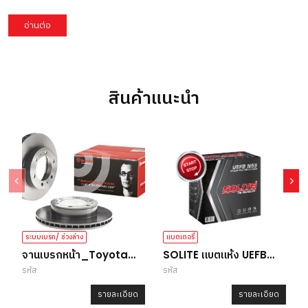
อ่านต่อ
สินค้าแนะนำ
ระบบเบรก/ ช่วงล่าง
แบตเตอรี่
จานเบรกหน้า_Toyota
SOLITE แบตแห้ง UEFB
รหัส
รหัส
ร
Vigo/ Fortuner/ Revo
N55L B24
รายละเอียด
รายละเอียด