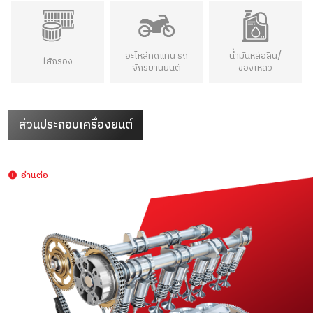
อะไหล่ทดแทน รถ
น้ำมันหล่อลื่น/
ไส้กรอง
จักรยานยนต์
ของเหลว
ส่วนประกอบเครื่องยนต์
อ่านต่อ