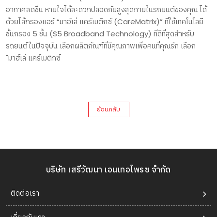
อากาศสดชื่น หายใจได้สะดวกปลอดภัยสูงสุดภายในรถยนต์ของคุณ ได้
ด้วยไส้กรองแอร์ “มาฮ์เล่ แคร์เมติกซ์ (CareMatrix)” ที่ใช้เทคโนโลยี
ชั้นกรอง 5 ชั้น (S5 Broadband Technology) ที่ดีที่สุดสำหรับ
รถยนต์ในปัจจุบัน เลือกผลิตภัณฑ์ที่มีคุณภาพเพื่อคนที่คุณรัก เลือก
"มาฮ์เล่ แคร์เมติกซ์
ย้อนกลับ
บริษัท เสรีวัฒนา เอนเทอไพรซ จำกัด
ติดต่อเรา