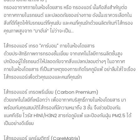
กรองอากาศภายในห้องโดยสาร หรือ กรองแอร์ นั้นคือสิ่งสำคัญต่อ
อากาศภายในรถยนต์ และปลอดภัยของร่างกาย ดังนั้นเราควรเลือกใน
สิ่งที่ดีที่สุดให้กับรถยนต์ที่คุณขับ และคนที่คุณรักด้วยผลิตภัณฑ์ไส้กรอง
คุณภาพสูงจาก “มาฮ์เล่” ไม่ว่าจะเป็น...
ไส้กรองแอร์ เกรด "คาร์บอน" ภายในห้องโดยสาร
ด้วยประสิทธิภาพการกรองชั้นเยี่ยม จากเทคโนโลยีการผลิตชั้นสูง
ปกป้องผู้ใช้รถยนต์ให้ปลอดภัยจากสิ่งแปลกปลอมต่างๆ ในอากาศ
ภายในห้องโดยสาร ที่เป็นสาเหตุของการเกิดโรคภูมิแพ้ อย่าลืมใส่ใจเรื่อง
ไส้กรองแอร์เพื่อตัวคุณเองและคนที่คุณรัก
ไส้กรองแอร์ เกรดพรีเมี่ยม (Carbon Premium)
ด้วยเทคโนโลยีที่เหนือกว่า เพื่ออากาศบริสุทธิ์ภายในห้องโดยสาร มา
พร้อมกับคุณสมบัติไส้กรองที่มีความหนาถึง 3 ชั้น จึงช่วยป้องกัน
แบคทีเรีย ไวรัส H1N1/H3N2 สารก่อภูมิแพ้ และป้องกันฝุ่น PM2.5 ได้
เป็นอย่างดีเยี่ยม
ไส้กรองแอร์ แคร์เมติกซ์ (CareMatrix)