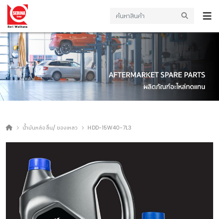
น้ำมันหล่อลื่น/ ของเหลว
HDD-15W40-7L3