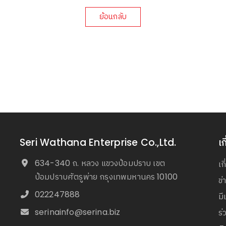
ย้อนกลับ
Seri Wathana Enterprise Co.,Ltd.
เก
634-340 ถ. หลวง แขวงป้อมปราบ เขต
เก
ป้อมปราบศัตรูพ่าย กรุงเทพมหานคร 10100
ข
022247888
มี
serinainfo@serina.biz
ร่