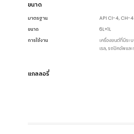
ขนาด
มาตรฐาน
API CI-4, CH-4
ขนาด
6L+1L
การใช้งาน
เครื่องยนต์ที่มี
เรล, รถปิคอัพและ
แกลลอรี่