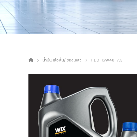
น้ำมันหล่อลื่น/ ของเหลว
HDD-15W40-7L3