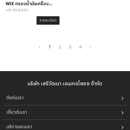
WIX กรองน้ำมันเครื่อง
รหัส WL10442
WL10442
รายละเอียด
‹
1
2
3
4
›
บริษัท เสรีวัฒนา เอนเทอไพรซ จำกัด
ติดต่อเรา
เกี่ยวกับเรา
บริการของเรา