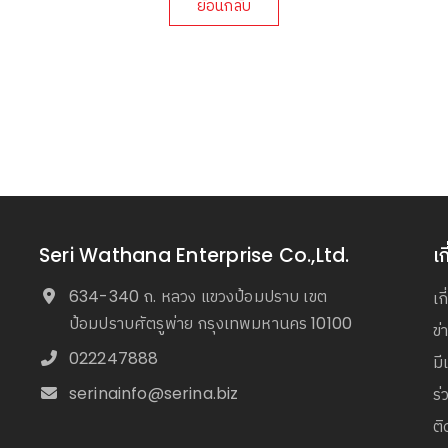
ย้อนกลับ
Seri Wathana Enterprise Co.,Ltd.
เก
634-340 ถ. หลวง แขวงป้อมปราบ เขต
เก
ป้อมปราบศัตรูพ่าย กรุงเทพมหานคร 10100
ข
022247888
มี
serinainfo@serina.biz
ร่
ติ