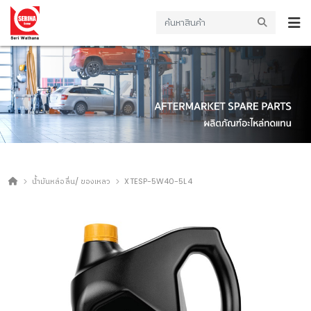
น้ำมันหล่อลื่น/ ของเหลว
XTESP-5W40-5L4