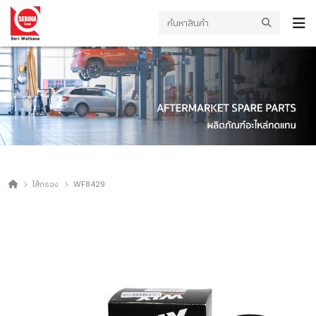
ไส้กรอง
WF8429