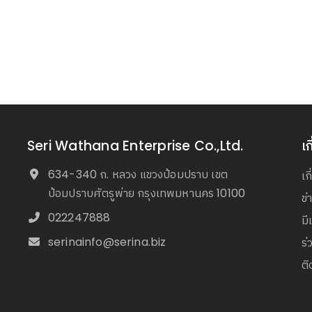
Seri Wathana Enterprise Co.,Ltd.
เก
634-340 ถ. หลวง แขวงป้อมปราบ เขต
เก
ป้อมปราบศัตรูพ่าย กรุงเทพมหานคร 10100
ข
022247888
มี
serinainfo@serina.biz
ร่
ติ