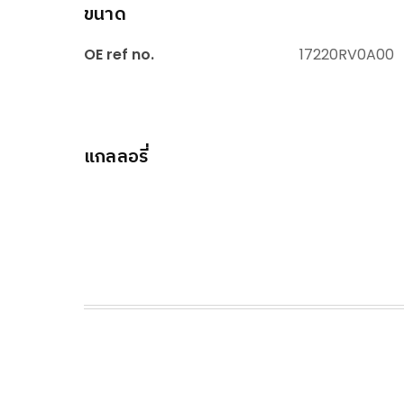
ขนาด
OE ref no.
17220RV0A00
แกลลอรี่