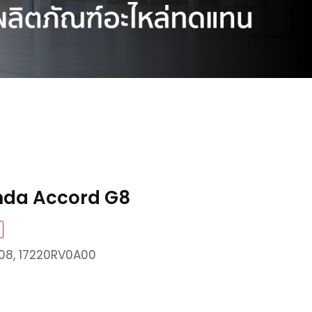
nda Accord G8
08, 17220RV0A00