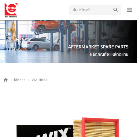
ไส้กรอง
WA11192A