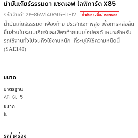
น้ำมันเกียร์ธรรมดา แซดเอฟ ไลฟ์การ์ด X85
รหัสสินค้า ZF-85W140GL5-1L-12
น้ำมันหล่อลื่น/ ของเหลว
น้ำมันเกียร์ธรรมดาเฟืองท้าย ประสิทธิภาพสูง เพื่อการหล่อลื่น
ชิ้นส่วนในระบบเกียร์และเฟืองท้ายแบบไฮปอยด์ เหมาะสำหรับ
รถใช้งานทั่วไปจนถึงใช้งานหนัก
ที่ระบุให้ใช้ความหนืดนี้
(SAE140)
ขนาด
มาตรฐาน
API GL-5
ขนาด
1L
รถ/เครื่อง