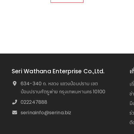
Seri Wathana Enterprise Co.,Ltd.
เก
634-340 ถ. หลวง แขวงป้อมปราบ เขต
เก
ป้อมปราบศัตรูพ่าย กรุงเทพมหานคร 10100
ข
022247888
มี
serinainfo@serina.biz
ร่
ติ