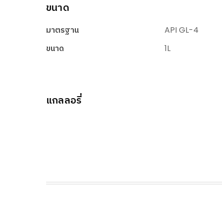
ขนาด
มาตรฐาน
API GL-4
ขนาด
1L
แกลลอรี่