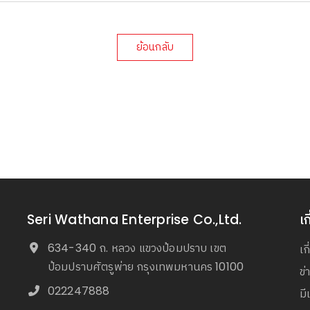
ย้อนกลับ
Seri Wathana Enterprise Co.,Ltd.
เก
634-340 ถ. หลวง แขวงป้อมปราบ เขต
เก
ป้อมปราบศัตรูพ่าย กรุงเทพมหานคร 10100
ข
022247888
มี