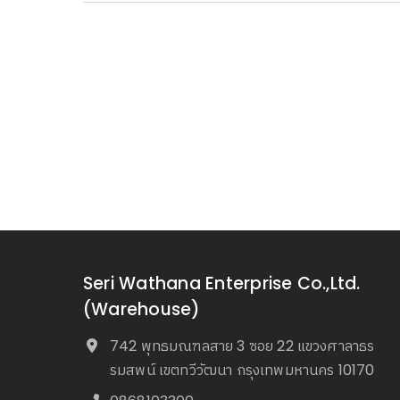
Seri Wathana Enterprise Co.,Ltd.
(Warehouse)
742 พุทธมณฑลสาย 3 ซอย 22 แขวงศาลาธร
รมสพน์ เขตทวีวัฒนา กรุงเทพมหานคร 10170