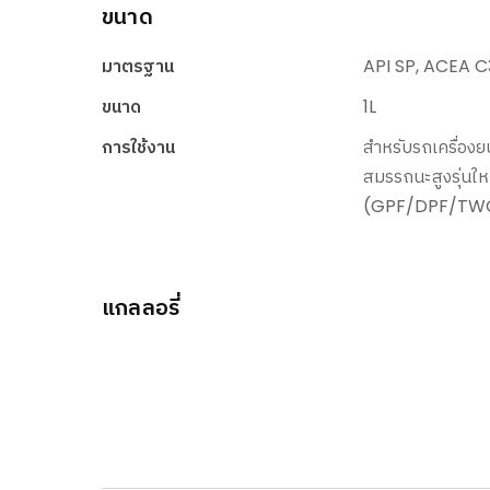
ขนาด
มาตรฐาน
API SP, ACEA C
ขนาด
1L
การใช้งาน
สำหรับรถเครื่องย
สมรรถนะสูงรุ่นใหม
(GPF/DPF/TW
แกลลอรี่