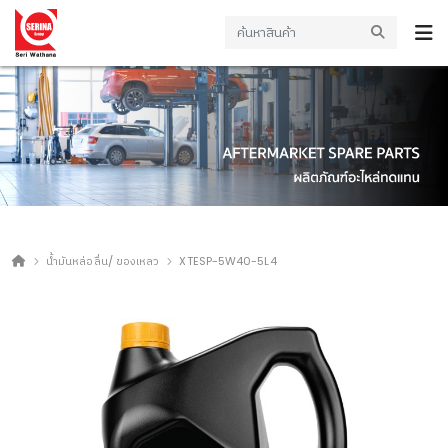
น้ำมันหล่อลื่น/ ของเหลว
XTESP-5W40-5L4