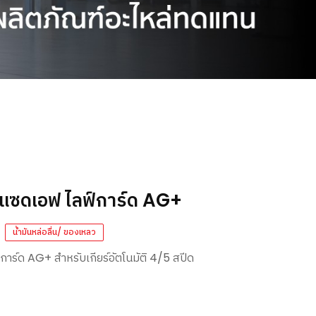
ัติ แซดเอฟ ไลฟ์การ์ด AG+
น้ำมันหล่อลื่น/ ของเหลว
ฟ์การ์ด AG+ สำหรับเกียร์อัตโนมัติ 4/5 สปีด