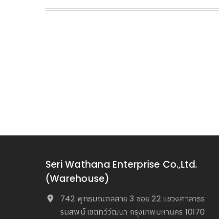
Seri Wathana Enterprise Co.,Ltd.
(Warehouse)
742 พุทธมณฑลสาย 3 ซอย 22 แขวงศาลาธร
รมสพน์ เขตทวีวัฒนา กรุงเทพมหานคร 10170