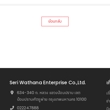
ย้อนกลับ
Seri Wathana Enterprise Co.,Ltd.
เก
634-340 ถ. หลวง แขวงป้อมปราบ เขต
เก
ป้อมปราบศัตรูพ่าย กรุงเทพมหานคร 10100
ข
022247888
มี