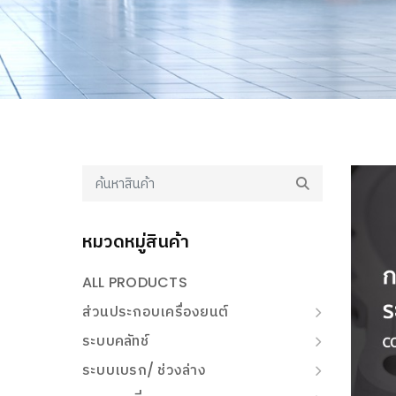
หมวดหมู่สินค้า
ALL PRODUCTS
ส่วนประกอบเครื่องยนต์
ระบบคลัทช์
ระบบเบรก/ ช่วงล่าง