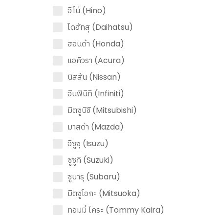
ฮีโน่ (Hino)
ไดฮัทสุ (Daihatsu)
ฮอนด้า (Honda)
แอคิวรา (Acura)
นิสสัน (Nissan)
อินฟินิที (Infiniti)
มิตซูบิชิ (Mitsubishi)
มาสด้า (Mazda)
อีซูซุ (Isuzu)
ซูซูกิ (Suzuki)
ซูบารุ (Subaru)
มิตซูโอกะ (Mitsuoka)
ทอมมี่ ไคระ (Tommy Kaira)