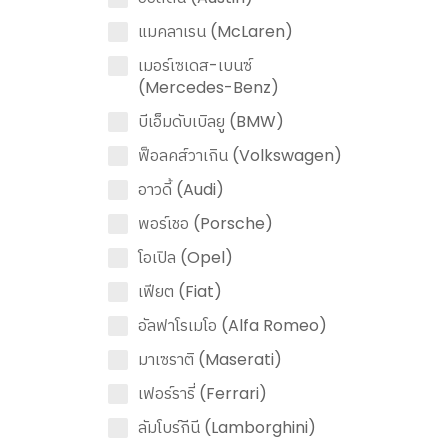
แมคลาเรน (McLaren)
เมอร์เซเดส-เบนซ์
(Mercedes-Benz)
บีเอ็มดับเบิลยู (BMW)
ฟ็อลคส์วาเกิน (Volkswagen)
อาวดี้ (Audi)
พอร์เชอ (Porsche)
โอเปิล (Opel)
เฟียต (Fiat)
อัลฟาโรเมโอ (Alfa Romeo)
มาเซราติ (Maserati)
เฟอร์รารี่ (Ferrari)
ลัมโบร์กีนี (Lamborghini)