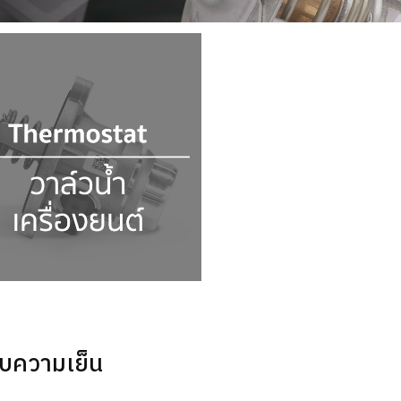
บความเย็น