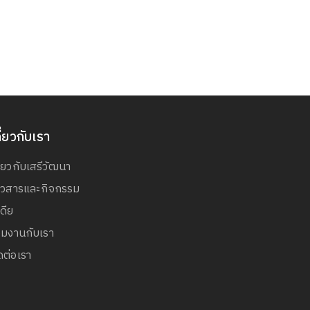
ี่ยวกับเรา
ี่ยวกับเสรีวัฒนา
่าวสารและกิจกรรม
เดีย
วมงานกับเรา
ดต่อเรา