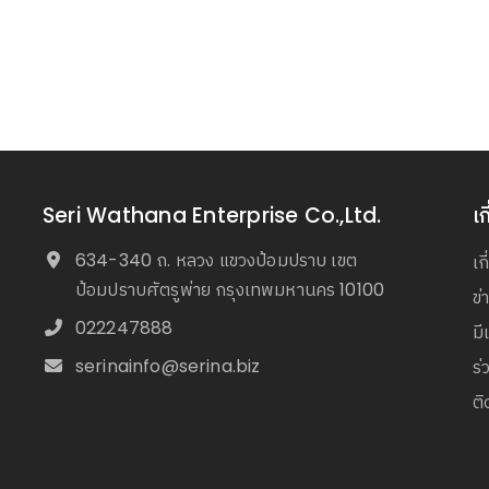
Seri Wathana Enterprise Co.,Ltd.
เก
634-340 ถ. หลวง แขวงป้อมปราบ เขต
เก
ป้อมปราบศัตรูพ่าย กรุงเทพมหานคร 10100
ข
022247888
มี
serinainfo@serina.biz
ร่
ติ