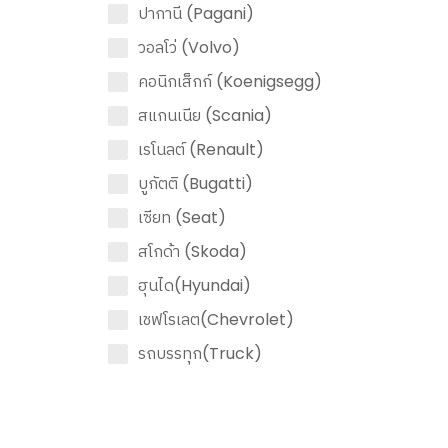
ปากานี (Pagani)
วอลโว่ (Volvo)
คอนิกเส็กก์ (Koenigsegg)
สแกนเนีย (Scania)
เรโนลต์ (Renault)
บูกัตติ (Bugatti)
เซียท (Seat)
สโกด้า (Skoda)
ฮุนได(Hyundai)
เชฟโรเลต(Chevrolet)
รถบรรทุก(Truck)