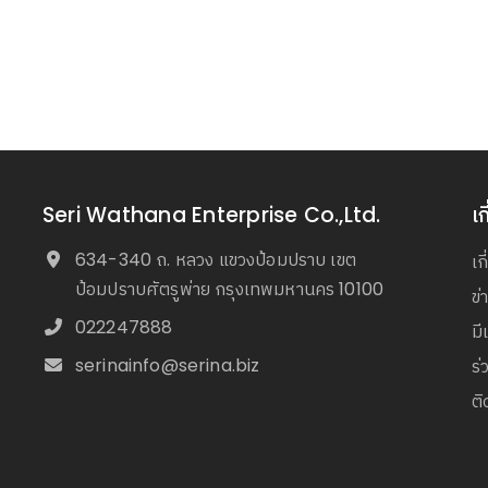
Seri Wathana Enterprise Co.,Ltd.
เก
634-340 ถ. หลวง แขวงป้อมปราบ เขต
เก
ป้อมปราบศัตรูพ่าย กรุงเทพมหานคร 10100
ข
022247888
มี
serinainfo@serina.biz
ร่
ติ