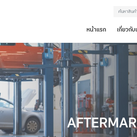
หน้าแรก
เกี่ยวกับ