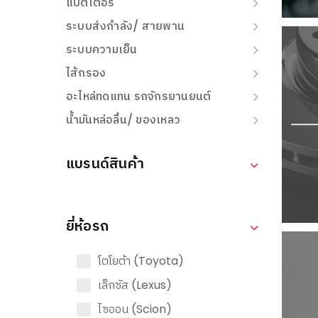
แบตเตอรี่
ระบบส่งกำลัง/ สายพาน
ระบบความเย็น
ไส้กรอง
อะไหล่ทดแทน รถจักรยานยนต์
น้ำมันหล่อลื่น/ ของเหลว
แบรนด์สินค้า
ยี่ห้อรถ
โตโยต้า (Toyota)
เล็กซัส (Lexus)
ไซออน (Scion)