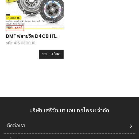
ระบบคลัทช์
DMF ฟลายวีล D4CB H1
รหัส 415 0300 10
(TQ) 5MT ปี08 (คลัทช์ 11")
รายละเอียด
บริษัท เสรีวัฒนา เอนเทอไพรซ จำกัด
ติดต่อเรา