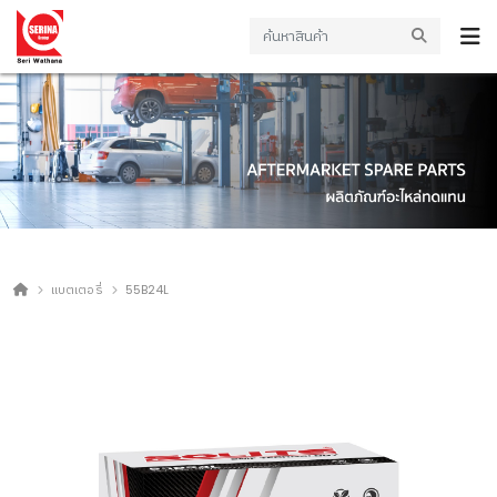
แบตเตอรี่
55B24L