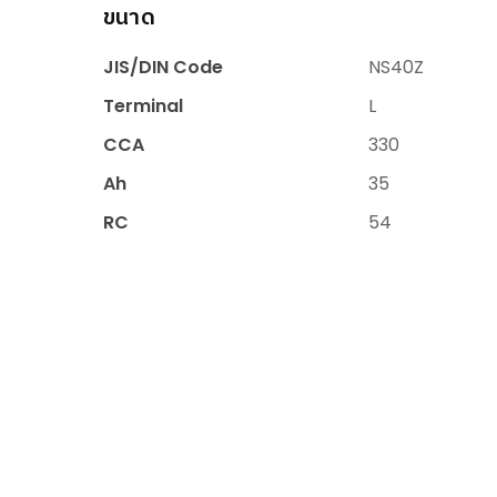
ขนาด
JIS/DIN Code
NS40Z
Terminal
L
CCA
330
Ah
35
RC
54