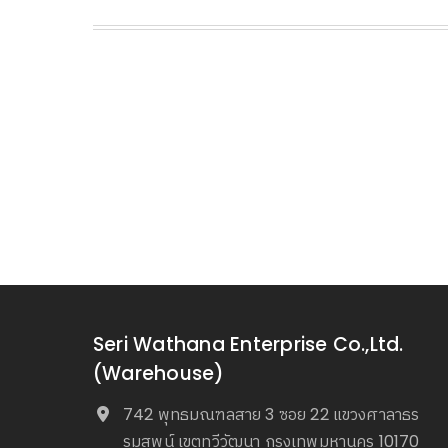
Seri Wathana Enterprise Co.,Ltd.
(Warehouse)
742 พุทธมณฑลสาย 3 ซอย 22 แขวงศาลาธร
รมสพน์ เขตทวีวัฒนา กรุงเทพมหานคร 10170