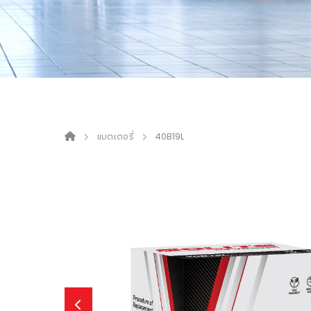
แบตเตอรี่
40B19L