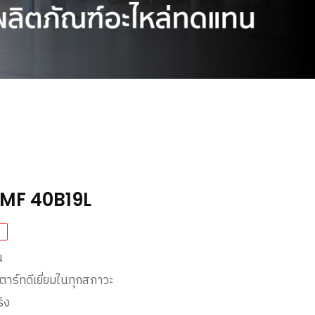
CMF 40B19L
น
าร์ทดีเยี่ยมในทุกสภาวะ
ิง