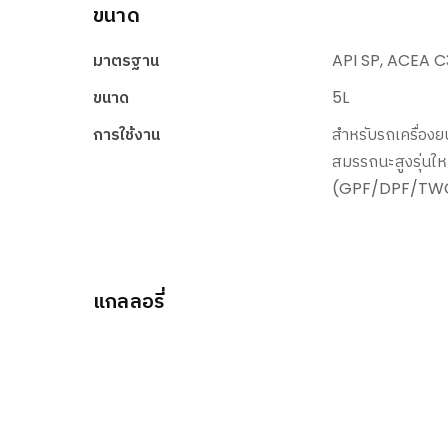
ขนาด
มาตรฐาน
API SP, ACEA C
ขนาด
5L
การใช้งาน
สำหรับรถเครื่องย
สมรรถนะสูงรุ่นใหม
(GPF/DPF/TW
แกลลอรี่