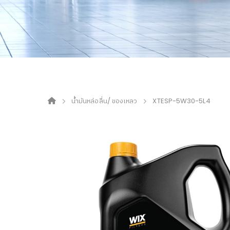
น้ำมันหล่อลื่น/ ของเหลว
XTESP-5W30-5L4