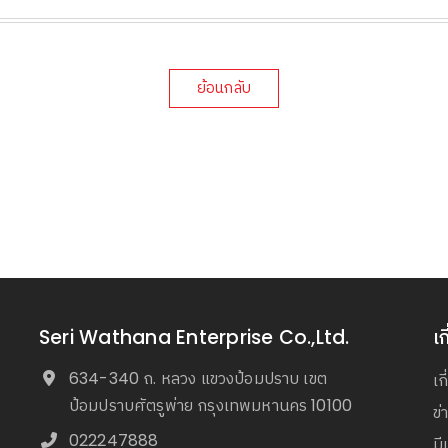
ย้อนกลับ
Seri Wathana Enterprise Co.,Ltd.
เก
634-340 ถ. หลวง แขวงป้อมปราบ เขต
เก
ป้อมปราบศัตรูพ่าย กรุงเทพมหานคร 10100
ข
022247888
มี