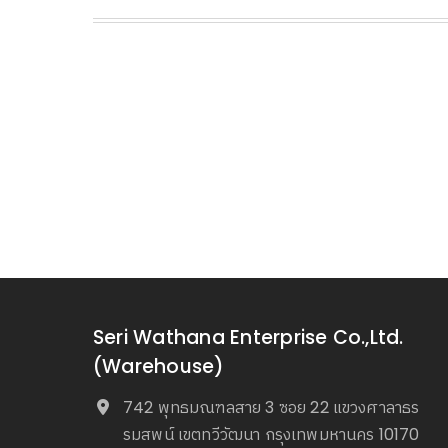
Seri Wathana Enterprise Co.,Ltd.
(Warehouse)
742 พุทธมณฑลสาย 3 ซอย 22 แขวงศาลาธร
รมสพน์ เขตทวีวัฒนา กรุงเทพมหานคร 10170