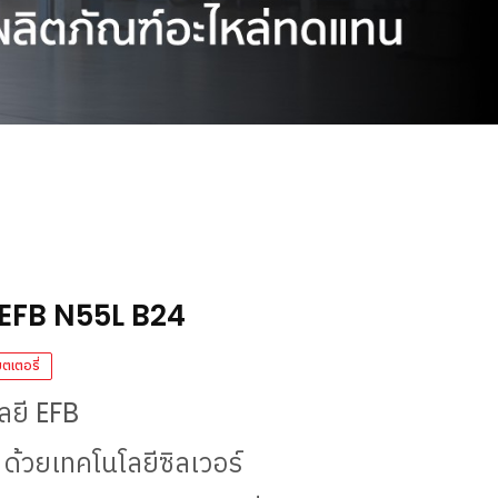
UEFB N55L B24
ตเตอรี่
โลยี
EFB
น ด้วยเทคโนโลยีซิลเวอร์