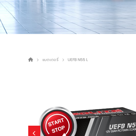
แบตเตอรี่
UEFB N55 L