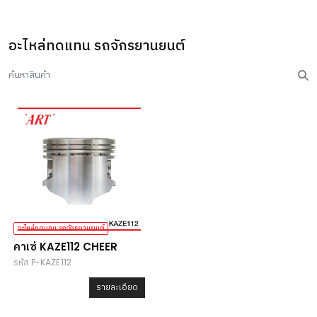
อะไหล่ทดแทน รถจักรยานยนต์
อะไหล่ทดแทน รถจักรยานยนต์
คาเซ่ KAZE112 CHEER
รหัส P-KAZE112
รายละเอียด