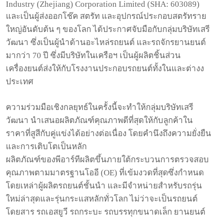
Industry (Zhejiang) Corporation Limited (SHA: 603089)
และเป็นผู้ส่งออกโช๊ค
สตรัท
และอุปกรณ์ประกอบสตรัทราย
ใหญ่อันดับต้น
ๆ
ของโลก
ได้ประกาศจับมือกับกลุ่มบริษัทเสรี
วัฒนา
ซึ่งเป็นผู้นำด้านอะไหล่รถยนต์
และรถจักรยานยนต์
มากว่า
70
ปี
ซึ่งมีบริษัทในเครือฯ
เป็นผู้ผลิตชิ้นส่วน
เครื่องยนต์ส่งให้กับโรงงานประกอบรถยนต์ทั้งในและต่างง
ประเทศ
ความร่วมมือเชิงกลยุทธ์ในครั้งนี้จะทำให้กลุ่มบริษัทเสรี
วัฒนา
นำเสนอผลิตภัณฑ์คุณภาพดีที่สุดให้กับลูกค้าใน
ราคาที่สูสีกับคู่แข่งได้อย่างต่อเนื่อง
โดยคำนึงถึงความยั่งยืน
และการเติบโตเป็นหลัก
ผลิตภัณฑ์ของพีอาร์ทีผลิตขึ้นภายใต้กระบวนการตรวจสอบ
คุณภาพตามมาตรฐานโออี
(OE)
ที่เข้มงวดที่สุดซึ่งกำหนด
โดยเหล่าผู้ผลิตรถยนต์ชั้นนำ
และมีจำหน่ายสำหรับรถรุ่น
ใหม่ล่าสุดและรุ่นกระแสหลักทั่วโลก
ไม่ว่าจะเป็นรถยนต์
โดยสาร
รถเอสยูวี
รถกระบะ
รถบรรทุกขนาดเล็ก
ยานยนต์