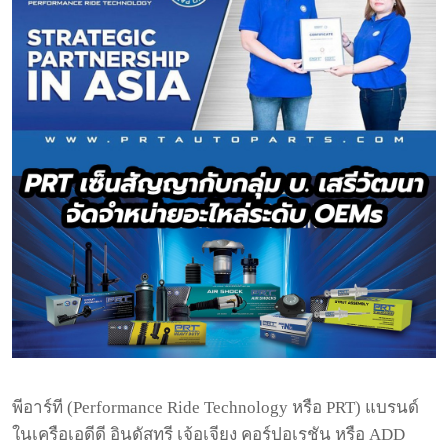
พีอาร์ที
(Performance Ride Technology
หรือ
PRT)
แบรนด์
ในเครือเอดีดี
อินดัสทรี
เจ้อเจียง
คอร์ปอเรชัน
หรือ
ADD