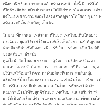
เชิงพาณิชย์
และยานยนต์สำหรับงานหนัก
ทั้งนี้
พีอาร์ทีได้
เปิดตัวผลิตภัณฑ์ใหม่มากมายในปีที่ผ่านมาโดยเฉพาะอย่าง
ยิ่งในเอเชีย
ซึ่งรวมถึงอะไหล่รุ่นสำคัญจากโตโยต้า
ซูบารุ
ฟ
อร์ด
และบีเอ็มดับเบิลยู
เป็นต้น
ในขณะที่ตลาดอะไหล่รถยนต์ในประเทศไทยเติบโตอย่าง
ต่อเนื่อง
กลุ่มบริษัทเสรีวัฒนาได้เล็งเห็นถึงความสำคัญของ
พันธมิตรที่น่าเชื่อถืออย่างพีอาร์ที
ในการจัดหาผลิตภัณฑ์ที่
ปลอดภัยและล้ำสมัย
คุณโอฬาริก
โหสกุล
กรรมการผู้จัดการ
บริษัท
เสรีวัฒนา
เอนเทอไพรซ
จำกัด
กล่าวว่า
“
ตลอดหลายปีที่ผ่านมา
กลุ่ม
บริษัทเสรีวัฒนาได้ตามหาพันธมิตรที่เหมาะสมกับกลุ่ม
ผลิตภัณฑ์นี้มาโดยตลอด
เรามีความเชื่อมั่นในการจัดการที่
พีอาร์ที
และเรามีเป้าหมายร่วมกันในการพัฒนาโช้คอัพ
คุณภาพเยี่ยมให้กับลูกค้าในประเทศไทย
”
และเสริมว่า
“
พี
อาร์ทีเป็นตัวเลือกที่ชัดเจนที่จะช่วยเสริมความแข็งแกร่งให้
กับผลิตภัณฑ์ของบริษัทสำหรับกลุ่มลูกค้าในตลาดอะไหล่