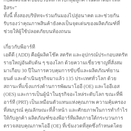
อิสระ
”
ทั้งนี้
ทั้งสองบริษัทจะร่วมกันมองไปสู่อนาคต
และช่วยกัน
รับรองว่าคุณภาพสินค้ายังคงเป็นจุดเด่นของผลิตภัณฑ์ที่
ช่วยให้ผู้ใช้ปลอดภัยบนท้องถนน
เกี่ยวกับพีอาร์ที
เอดีดี
(ADD)
คือผู้ผลิตโช๊ค
สตรัท
และอุปกรณ์ประกอบสตรัท
รายใหญ่อันดับต้น
ๆ
ของโลก
ด้วยความเชี่ยวชาญที่สั่งสม
มาเกือบ
30
ปีในการควบคุมการขับขี่และผลิตภัณฑ์ยาน
ยนต์
และดำเนินธุรกิจมาแล้ว
135
ประเทศทั่วโลก
ด้วย
สถานะที่แข็งแกร่งด้านการพัฒนาโออี
(OE)
และโออีเอส
(OES)
และการเป็นผู้นำในธุรกิจอะไหล่ระดับโลก
ขณะที่พี
อาร์ที
(PRT)
เป็นเหมือนตัวแทนแห่งคุณภาพ
ความคุ้มครอง
ที่สมบูรณ์
คุณลักษณะที่ล้ำหน้า
และศักยภาพในการทำกำไร
ให้กับลูกค้า
ผลิตภัณฑ์ของพีอาร์ทีผลิตภายใต้กระบวนการ
ตรวจสอบคุณภาพโออี
(OE)
ที่เข้มงวดที่สุดซึ่งกำหนดโดย