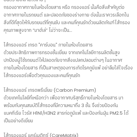
กรองอากาศภายในห้องโดยสาร หรือ กรองแอร์ นั้นคือสิ่งสำคัญต่อ
อากาศภายในรถยนต์ และปลอดภัยของร่างกาย ดังนั้นเราควรเลือกใน
สิ่งที่ดีที่สุดให้กับรถยนต์ที่คุณขับ และคนที่คุณรักด้วยผลิตภัณฑ์ไส้กรอง
คุณภาพสูงจาก “มาฮ์เล่” ไม่ว่าจะเป็น...
ไส้กรองแอร์ เกรด "คาร์บอน" ภายในห้องโดยสาร
ด้วยประสิทธิภาพการกรองชั้นเยี่ยม จากเทคโนโลยีการผลิตชั้นสูง
ปกป้องผู้ใช้รถยนต์ให้ปลอดภัยจากสิ่งแปลกปลอมต่างๆ ในอากาศ
ภายในห้องโดยสาร ที่เป็นสาเหตุของการเกิดโรคภูมิแพ้ อย่าลืมใส่ใจเรื่อง
ไส้กรองแอร์เพื่อตัวคุณเองและคนที่คุณรัก
ไส้กรองแอร์ เกรดพรีเมี่ยม (Carbon Premium)
ด้วยเทคโนโลยีที่เหนือกว่า เพื่ออากาศบริสุทธิ์ภายในห้องโดยสาร มา
พร้อมกับคุณสมบัติไส้กรองที่มีความหนาถึง 3 ชั้น จึงช่วยป้องกัน
แบคทีเรีย ไวรัส H1N1/H3N2 สารก่อภูมิแพ้ และป้องกันฝุ่น PM2.5 ได้
เป็นอย่างดีเยี่ยม
ไส้กรองแอร์ แคร์เมติกซ์ (CareMatrix)