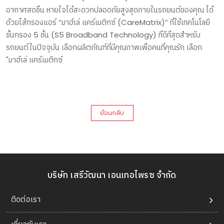
อากาศสดชื่น หายใจได้สะดวกปลอดภัยสูงสุดภายในรถยนต์ของคุณ ได้
ด้วยไส้กรองแอร์ “มาฮ์เล่ แคร์เมติกซ์ (CareMatrix)” ที่ใช้เทคโนโลยี
ชั้นกรอง 5 ชั้น (S5 Broadband Technology) ที่ดีที่สุดสำหรับ
รถยนต์ในปัจจุบัน เลือกผลิตภัณฑ์ที่มีคุณภาพเพื่อคนที่คุณรัก เลือก
"มาฮ์เล่ แคร์เมติกซ์
ย้อนกลับ
บริษัท เสรีวัฒนา เอนเทอไพรซ จำกัด
ติดต่อเรา