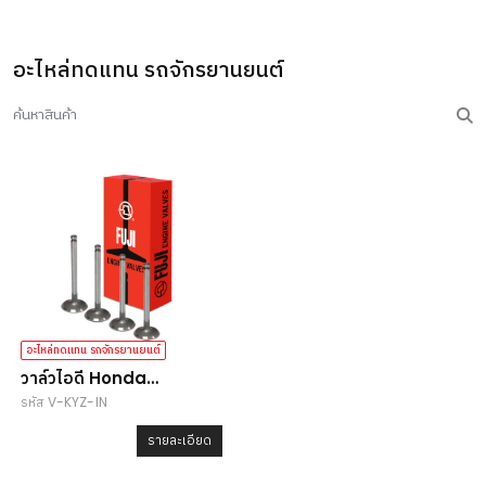
อะไหล่ทดแทน รถจักรยานยนต์
อะไหล่ทดแทน รถจักรยานยนต์
วาล์วไอดี Honda
รหัส V-KYZ-IN
Wave125i
รายละเอียด