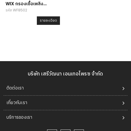
WIX กรองเชื้อเพลิง
รหัส WF8502
WF8502
รายละเอียด
บริษัท เสรีวัฒนา เอนเทอไพรซ จำกัด
ติดต่อเรา
เกี่ยวกับเรา
บริการของเรา