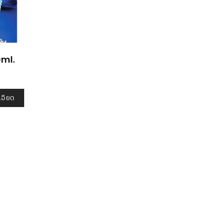
0ml.
เอียด