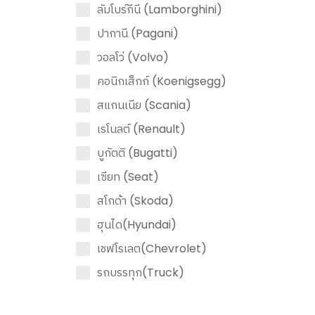
ลัมโบร์กีนี (Lamborghini)
ปากานี (Pagani)
วอลโว่ (Volvo)
คอนิกเส็กก์ (Koenigsegg)
สแกนเนีย (Scania)
เรโนลต์ (Renault)
บูกัตติ (Bugatti)
เซียท (Seat)
สโกด้า (Skoda)
ฮุนได(Hyundai)
เชฟโรเลต(Chevrolet)
รถบรรทุก(Truck)