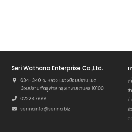
Seri Wathana Enterprise Co.,Ltd.
เก
634-340 ถ. หลวง แขวงป้อมปราบ เขต
เก
ป้อมปราบศัตรูพ่าย กรุงเทพมหานคร 10100
ข
022247888
มี
serinainfo@serina.biz
ร่
ติ