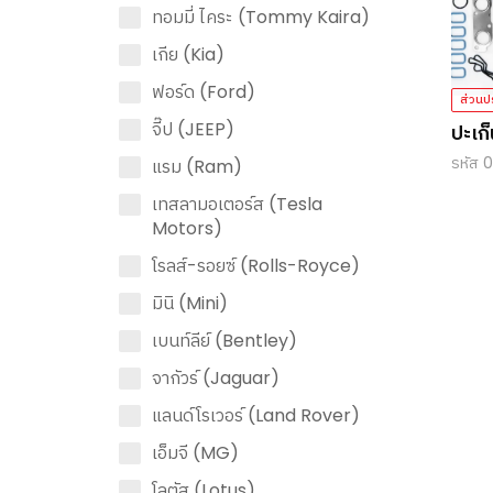
ทอมมี่ ไคระ (Tommy Kaira)
เกีย (Kia)
ฟอร์ด (Ford)
ส่วนป
จี๊ป (JEEP)
ปะเก
2.0 
รหัส 
แรม (Ram)
เทสลามอเตอร์ส (Tesla
Motors)
โรลส์-รอยซ์ (Rolls-Royce)
มินิ (Mini)
เบนท์ลีย์ (Bentley)
จากัวร์ (Jaguar)
แลนด์โรเวอร์ (Land Rover)
เอ็มจี (MG)
โลตัส (Lotus)