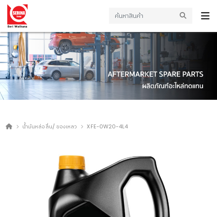
น้ำมันหล่อลื่น/ ของเหลว
XFE-0W20-4L4